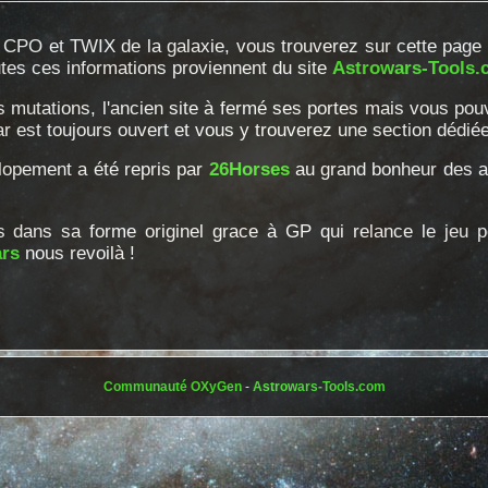
CPO et TWIX de la galaxie, vous trouverez sur cette page le
utes ces informations proviennent du site
Astrowars-Tools.
s mutations, l'ancien site à fermé ses portes mais vous pou
bar est toujours ouvert et vous y trouverez une section dédié
llopement a été repris par
26Horses
au grand bonheur des as
s dans sa forme originel grace à GP qui relance le jeu po
rs
nous revoilà !
Communauté OXyGen
-
Astrowars-Tools.com